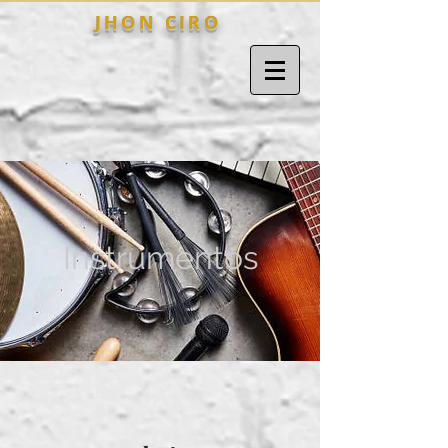
J H O N C I R O
Instrumentos