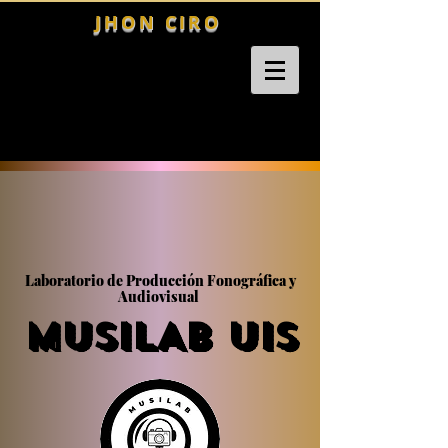
J H O N C I R O
Laboratorio de Producción Fonográfica y
Audiovisual
MUSILAB UIS