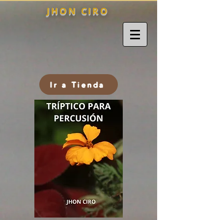
J H O N C I R O
Ir a Tienda