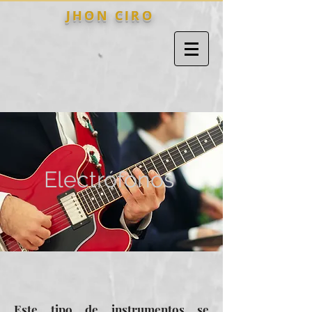
J H O N C I R O
Electrófonos
Este tipo de instrumentos se